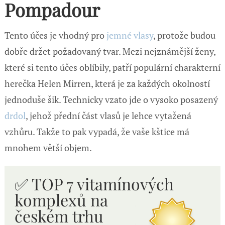
Pompadour
Tento účes je vhodný pro
jemné vlasy
, protože budou
dobře držet požadovaný tvar. Mezi nejznámější ženy,
které si tento účes oblíbily, patří populární charakterní
herečka Helen Mirren, která je za každých okolností
jednoduše šik. Technicky vzato jde o vysoko posazený
drdol
, jehož přední část vlasů je lehce vytažená
vzhůru. Takže to pak vypadá, že vaše kštice má
mnohem větší objem.
✅ TOP 7 vitamínových
komplexů n
a
českém trhu