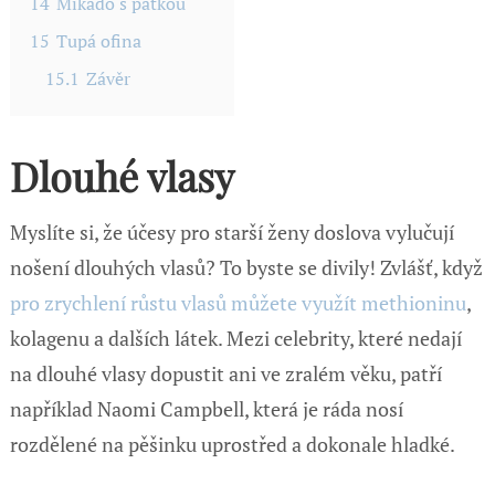
14
Mikádo s patkou
15
Tupá ofina
15.1
Závěr
Dlouhé vlasy
Myslíte si, že účesy pro starší ženy doslova vylučují
nošení dlouhých vlasů? To byste se divily! Zvlášť, když
pro zrychlení růstu vlasů můžete využít methioninu
,
kolagenu a dalších látek. Mezi celebrity, které nedají
na dlouhé vlasy dopustit ani ve zralém věku, patří
například Naomi Campbell, která je ráda nosí
rozdělené na pěšinku uprostřed a dokonale hladké.