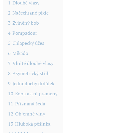
1
Dlouhé vlasy
2
Načechrané pixie
3
Zvlněný bob
4
Pompadour
5
Chlapecký účes
6
Mikádo
7
Vlnité dlouhé vlasy
8
Asymetrický střih
9
Jednoduchý drdůlek
10
Kontrastní prameny
11
Přiznaná šedá
12
Objemné vlny
13
Hluboká pěšinka