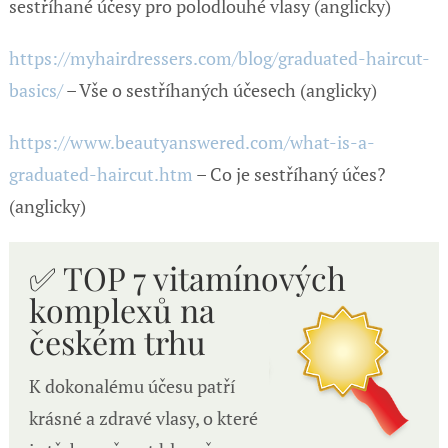
sestříhané účesy pro polodlouhé vlasy (anglicky)
https://myhairdressers.com/blog/graduated-haircut-
basics/
– Vše o sestříhaných účesech (anglicky)
https://www.beautyanswered.com/what-is-a-
graduated-haircut.htm
– Co je sestříhaný účes?
(anglicky)
✅ TOP 7 vitamínových
komplexů n
a
českém trhu
K dokonalému účesu patří
krásné a zdravé vlasy, o které