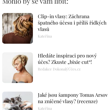
Mohlo by se vám líbit:
Clip-in vlasy: Záchrana
špatného účesu i příliš řídkých
vlasů
Kateřina
Hledáte inspiraci pro nový
účes? Zkuste „bixie cut“!
Redakce DokonalýÚčes.cz
Jaké jsou šampony Tomas Arsov
na zničené vlasy? (recenze)
Kateřina