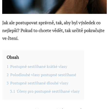
Jak ale postupovat správně, tak, aby byl výsledek co
nejlepší? Pokud to chcete vědět, tak určitě pokračujte
ve čtení.
Obsah
1
Postupně sestříhané krátké vlasy
2
Polodlouhé vlasy postupně sestříhané
3
Postupně sestříhané dlouhé vlasy
3.1
Účesy pro postupně sestříhané vlasy