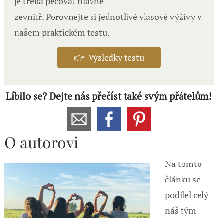
je třeba pečovat hlavně
zevnitř. Porovnejte si jednotlivé vlasové výživy v
našem praktickém testu.
👉 Výsledky testu
Líbilo se? Dejte nás přečíst také svým přátelům!
O autorovi
Na tomto
článku se
podílel celý
náš tým