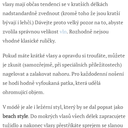
vlasy mají občas tendenci se v kratších délkách
nadstandardně zvednout (kromě toho že jsou kratší
bývají i lehčí.) Dávejte proto velký pozor na to, abyste
zvolila správnou velikost
vln
. Rozhodně nejsou
vhodné klasické ruličky.
Pokud máte krátké vlasy a opravdu si troufáte, můžete
je zkusit (samozřejmě, při speciálních příležitostech)
nagelovat a zalakovat nahoru. Pro každodenní nošení
se hodí hodně vyfoukaná patka, která udělá
ohromující objem.
V módě je ale i ležérní styl, který by se dal popsat jako
beach style
. Do mokrých vlasů všech délek zapracujete
tužidlo a nakonec vlasy přestříkáte sprejem se slanou