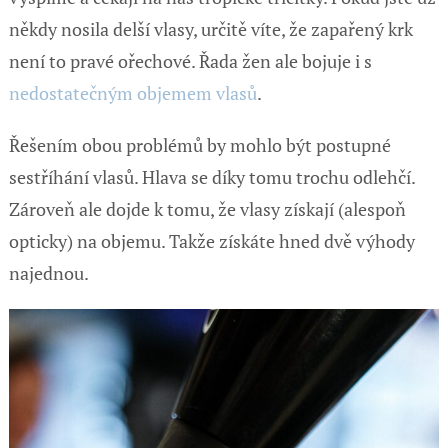
někdy nosila delší vlasy, určitě víte, že zapařený krk
není to pravé ořechové. Řada žen ale bojuje i s
nedostatečným objemem vlasů
.
Řešením obou problémů by mohlo být postupné
sestříhání vlasů. Hlava se díky tomu trochu odlehčí.
Zároveň ale dojde k tomu, že vlasy získají (alespoň
opticky) na objemu. Takže získáte hned dvě výhody
najednou.