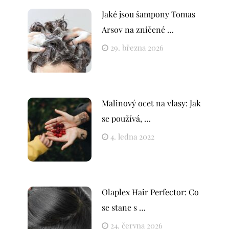
Jaké jsou šampony Tomas
Arsov na zničené …
29. března 2026
Malinový ocet na vlasy: Jak
se používá, …
4. ledna 2022
Olaplex Hair Perfector: Co
se stane s …
24. června 2026