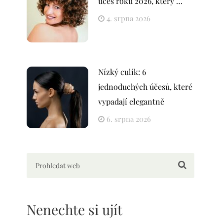
účes roku 2026, který …
4. srpna 2026
Nízký culík: 6
jednoduchých účesů, které
vypadají elegantně
6. srpna 2026
Nenechte si ujít