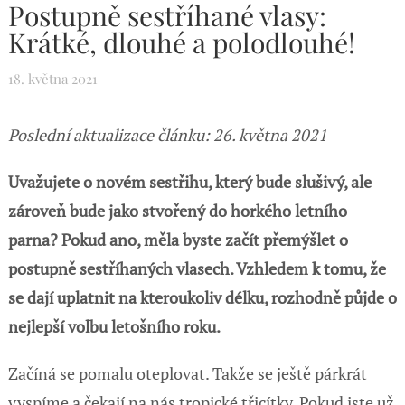
Postupně sestříhané vlasy:
Krátké, dlouhé a polodlouhé!
18. května 2021
Poslední aktualizace článku: 26. května 2021
Uvažujete o novém sestřihu, který bude slušivý, ale
zároveň bude jako stvořený do horkého letního
parna? Pokud ano, měla byste začít přemýšlet o
postupně sestříhaných vlasech. Vzhledem k tomu, že
se dají uplatnit na kteroukoliv délku, rozhodně půjde o
nejlepší volbu letošního roku.
Začíná se pomalu oteplovat. Takže se ještě párkrát
vyspíme a čekají na nás tropické třicítky. Pokud jste už