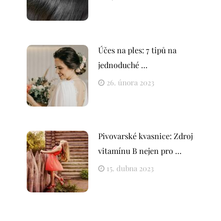
Účes na ples: 7 tipů na
jednoduché …
26. února 2023
Pivovarské kvasnice: Zdroj
vitamínu B nejen pro …
15. dubna 2023