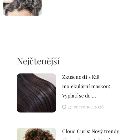
Nejčtenější
Zkušenosti s K18
molekulární maskou:
Vyplatí se do …
27. července 2026
Cloud Curls: Nový trendy