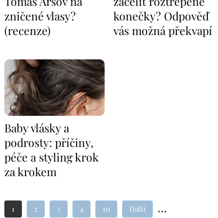
Tomas Arsov na
zacelit roztřepené
zničené vlasy?
konečky? Odpověď
(recenze)
vás možná překvapí
Baby vlásky a
podrosty: příčiny,
péče a styling krok
za krokem
…
1
2
3
4
10
Další