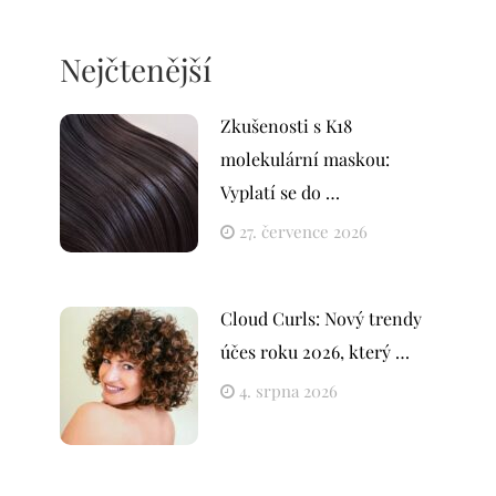
Nejčtenější
Zkušenosti s K18
molekulární maskou:
Vyplatí se do …
27. července 2026
Cloud Curls: Nový trendy
účes roku 2026, který …
4. srpna 2026