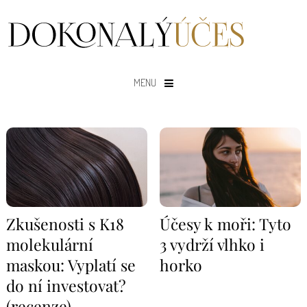
MENU
Zkušenosti s K18
Účesy k moři: Tyto
molekulární
3 vydrží vlhko i
maskou: Vyplatí se
horko
do ní investovat?
(recenze)