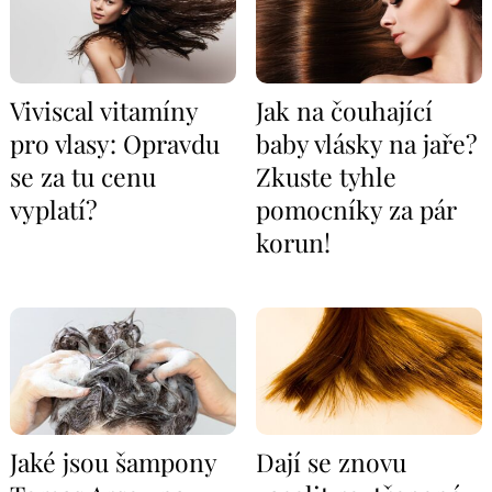
Viviscal vitamíny
Jak na čouhající
pro vlasy: Opravdu
baby vlásky na jaře?
se za tu cenu
Zkuste tyhle
vyplatí?
pomocníky za pár
korun!
Jaké jsou šampony
Dají se znovu