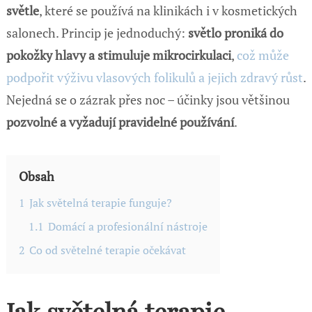
světle
, které se používá na klinikách i v kosmetických
salonech. Princip je jednoduchý:
světlo proniká do
pokožky hlavy a stimuluje mikrocirkulaci
,
což může
podpořit výživu vlasových folikulů a jejich zdravý růst
.
Nejedná se o zázrak přes noc – účinky jsou většinou
pozvolné a vyžadují pravidelné používání
.
Obsah
1
Jak světelná terapie funguje?
1.1
Domácí a profesionální nástroje
2
Co od světelné terapie očekávat
Jak světelná terapie