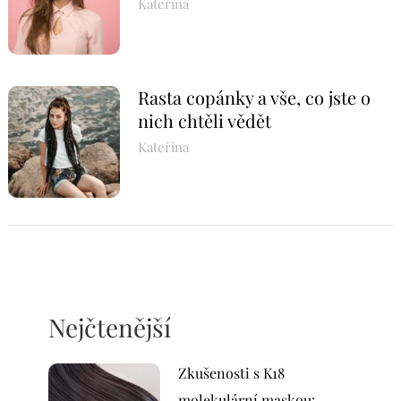
Kateřina
Rasta copánky a vše, co jste o
nich chtěli vědět
Kateřina
Nejčtenější
Zkušenosti s K18
molekulární maskou: