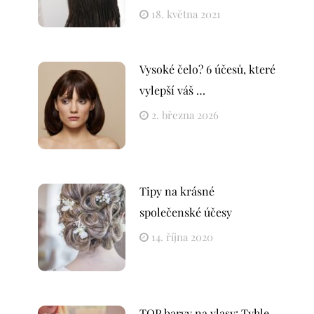
18. května 2021
Vysoké čelo? 6 účesů, které
vylepší váš …
2. března 2026
Tipy na krásné
společenské účesy
14. října 2020
TOP barvy na vlasy: Tyhle