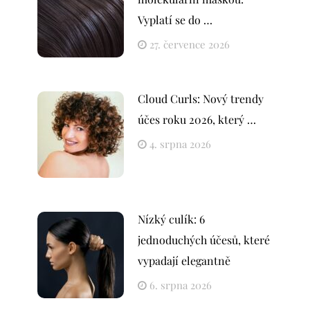
Vyplatí se do …
27. července 2026
Cloud Curls: Nový trendy
účes roku 2026, který …
4. srpna 2026
Nízký culík: 6
jednoduchých účesů, které
vypadají elegantně
6. srpna 2026