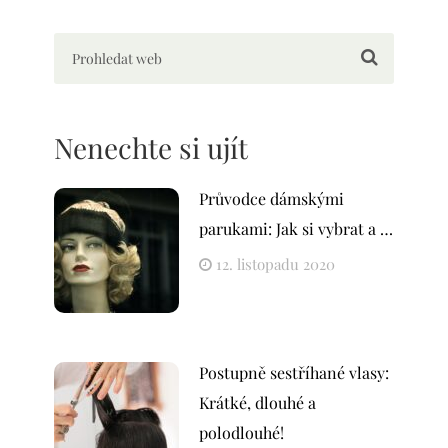
Nenechte si ujít
Průvodce dámskými
parukami: Jak si vybrat a …
12. listopadu 2020
Postupně sestříhané vlasy:
Krátké, dlouhé a
polodlouhé!