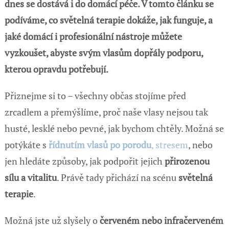
dnes se dostává i do domácí péče. V tomto článku se
podíváme, co světelná terapie dokáže, jak funguje, a
jaké domácí i profesionální nástroje můžete
vyzkoušet, abyste svým vlasům dopřály podporu,
kterou opravdu potřebují.
Přiznejme si to – všechny občas stojíme před
zrcadlem a přemýšlíme, proč naše vlasy nejsou tak
husté, lesklé nebo pevné, jak bychom chtěly. Možná se
potýkáte s
řídnutím vlasů po porodu
, stresem
, nebo
jen hledáte způsoby, jak podpořit jejich
přirozenou
sílu a vitalitu
. Právě tady přichází na scénu
světelná
terapie
.
Možná jste už slyšely o
červeném nebo infračerveném