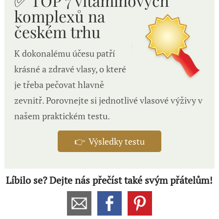
✅ TOP 7 vitamínových
komplexů n
a
českém trhu
K dokonalému účesu patří
krásné a zdravé vlasy, o které
je třeba pečovat hlavně
zevnitř. Porovnejte si jednotlivé vlasové výživy v
našem praktickém testu.
👉 Výsledky testu
Líbilo se? Dejte nás přečíst také svým přátelům!