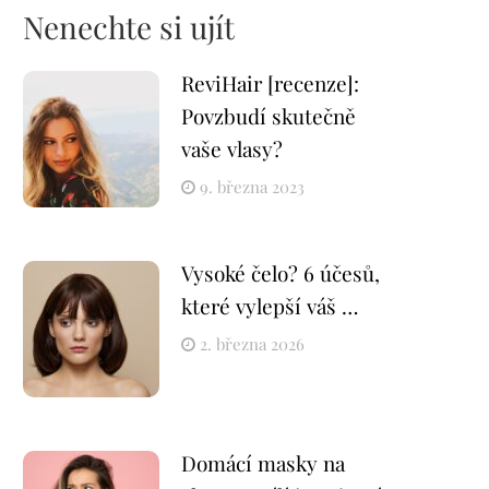
Nenechte si ujít
ReviHair [recenze]:
Povzbudí skutečně
vaše vlasy?
9. března 2023
Vysoké čelo? 6 účesů,
které vylepší váš …
2. března 2026
Domácí masky na