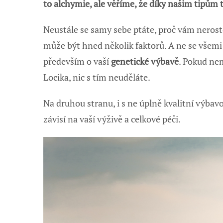
to alchymie, ale věříme, že díky našim tipům 
Neustále se samy sebe ptáte, proč vám nerosto
může být hned několik faktorů. A ne se všem
především o vaší
genetické výbavě
. Pokud ne
Locika, nic s tím neuděláte.
Na druhou stranu, i s ne úplně kvalitní výba
závisí na vaší výživě a celkové péči.