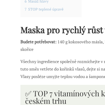
6
Masáž hlavy
7
STOP teplené úpravě
Maska pro rychlý růst 
Budete potřebovat:
140 g kokosového másla, 
skořice
Všechny ingredience společně rozmíchejte v 
tuto směs vetřete do kořínků vlasů, dejte si n
Vlasy posléze umyjte teplou vodou a šampon
✅ TOP 7 vitamínových 
českém trhu