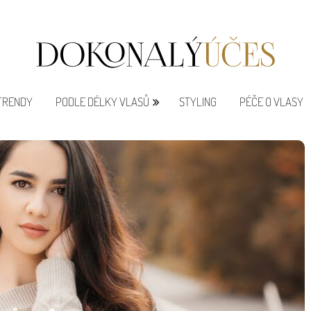
 TRENDY
PODLE DÉLKY VLASŮ
STYLING
PÉČE O VLASY