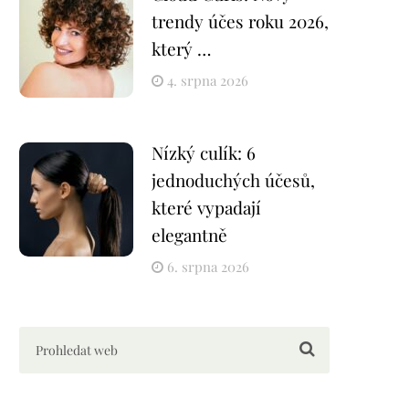
trendy účes roku 2026,
který …
4. srpna 2026
Nízký culík: 6
jednoduchých účesů,
které vypadají
elegantně
6. srpna 2026