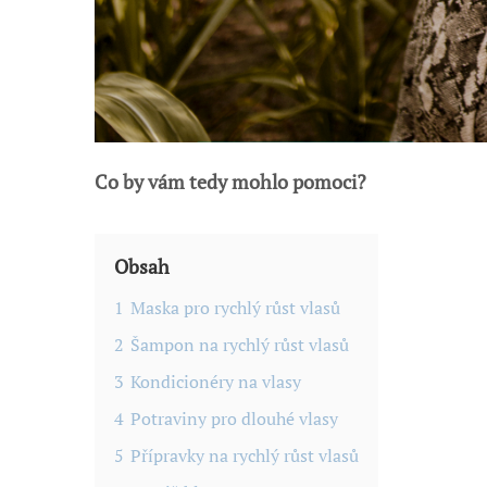
Co by vám tedy mohlo pomoci?
Obsah
1
Maska pro rychlý růst vlasů
2
Šampon na rychlý růst vlasů
3
Kondicionéry na vlasy
4
Potraviny pro dlouhé vlasy
5
Přípravky na rychlý růst vlasů