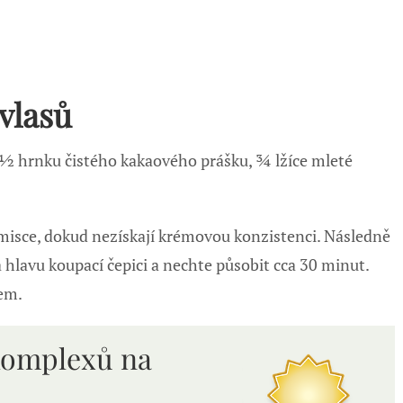
vlasů
½ hrnku čistého kakaového prášku, ¾ lžíce mleté
misce, dokud nezískají krémovou konzistenci. Následně
a hlavu koupací čepici a nechte působit cca 30 minut.
em.
komplexů n
a