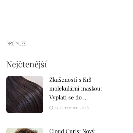
PRO MUŽE
Nejčtenější
Zkušenosti s K18
molekulární maskou:
Vyplatí se do …
27. července 2026
Cloud Curls: Nový