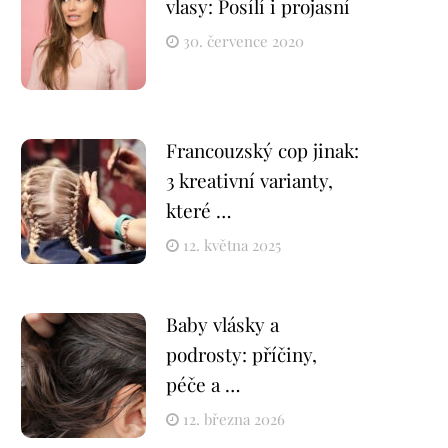
vlasy: Posílí i projasní
30. července 2020
Francouzský cop jinak:
3 kreativní varianty,
které …
12. května 2025
Baby vlásky a
podrosty: příčiny,
péče a …
12. března 2026