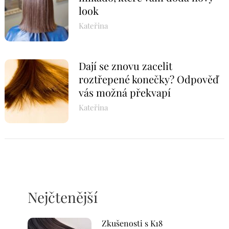
look
Kateřina
Dají se znovu zacelit
roztřepené konečky? Odpověď
vás možná překvapí
Kateřina
Nejčtenější
Zkušenosti s K18