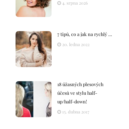
4. srpna 2026
7 tipů, co a jak na rychlý …
20. ledna 2022
18 úžasných plesových
účesů ve stylu half-
up/half-down!
15. dubna 2017