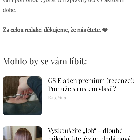
době.
Za celou redakci děkujeme, že nás čtete. ❤️
Mohlo by se vám líbit:
GS Eladen premium (recenze):
Pomůže s růstem vlasů?
Kateřina
Vyzkoušejte „lob“ – dlouhé
mikádo, které vám dodá nový