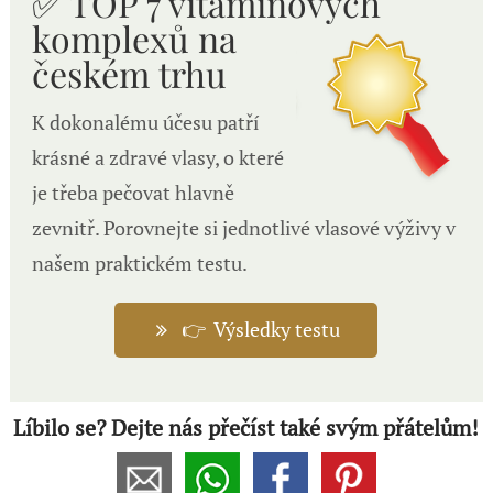
✅ TOP 7 vitamínových
komplexů n
a
českém trhu
K dokonalému účesu patří
krásné a zdravé vlasy, o které
je třeba pečovat hlavně
zevnitř. Porovnejte si jednotlivé vlasové výživy v
našem praktickém testu.
👉 Výsledky testu
Líbilo se? Dejte nás přečíst také svým přátelům!