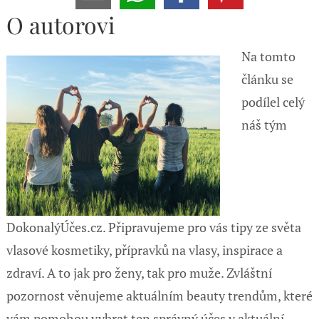
O autorovi
Na tomto
článku se
podílel celý
náš tým
DokonalýÚčes.cz. Připravujeme pro vás tipy ze světa
vlasové kosmetiky, přípravků na vlasy, inspirace a
zdraví. A to jak pro ženy, tak pro muže. Zvláštní
pozornost věnujeme aktuálním beauty trendům, které
vám pomohou vybrat ten správný účes v aktuální