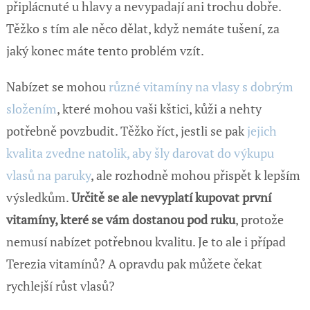
připlácnuté u hlavy a nevypadají ani trochu dobře.
Těžko s tím ale něco dělat, když nemáte tušení, za
jaký konec máte tento problém vzít.
Nabízet se mohou
různé vitamíny na vlasy s dobrým
složením
, které mohou vaši kštici, kůži a nehty
potřebně povzbudit. Těžko říct, jestli se pak
jejich
kvalita zvedne natolik, aby šly darovat do výkupu
vlasů na paruky
, ale rozhodně mohou přispět k lepším
výsledkům.
Určitě se ale nevyplatí kupovat první
vitamíny, které se vám dostanou pod ruku
, protože
nemusí nabízet potřebnou kvalitu. Je to ale i případ
Terezia vitamínů? A opravdu pak můžete čekat
rychlejší růst vlasů?