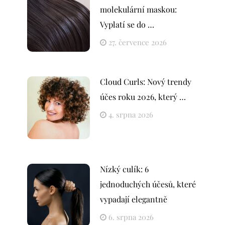
molekulární maskou:
Vyplatí se do …
27. července 2026
Cloud Curls: Nový trendy
účes roku 2026, který …
4. srpna 2026
Nízký culík: 6
jednoduchých účesů, které
vypadají elegantně
6. srpna 2026