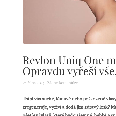
Revlon Uniq One ma
Opravdu vyřeší vše,
27. října 2025
Žádné komentáře
Trápí vás suché, lámavé nebo poškozené vlasy?
zregeneruje, vyživí a dodá jim zdravý lesk? 
ošetření vlasů, které budou jemné, hebké a s