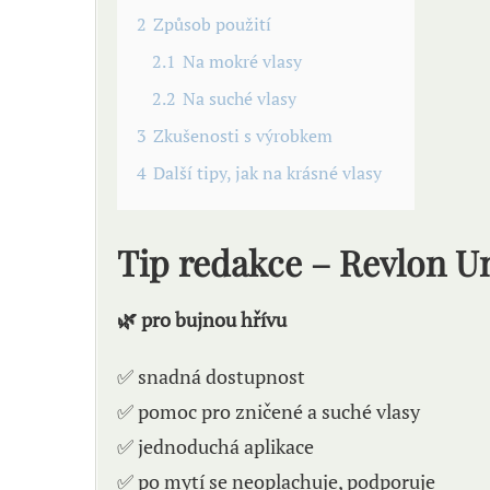
2
Způsob použití
2.1
Na mokré vlasy
2.2
Na suché vlasy
3
Zkušenosti s výrobkem
4
Další tipy, jak na krásné vlasy
Tip redakce – Revlon U
🌿 pro bujnou hřívu
✅ snadná dostupnost
✅ pomoc pro zničené a suché vlasy
✅ jednoduchá aplikace
✅ po mytí se neoplachuje, podporuje