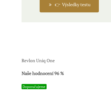
👉 Výsledky testu
Revlon Uniq One
Naše hodnocení 96 %
Doporučujeme