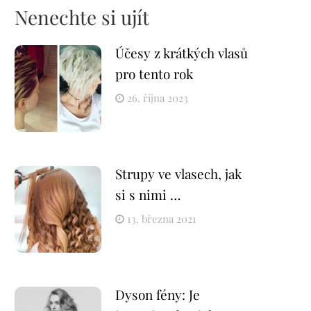
Nenechte si ujít
Účesy z krátkých vlasů
pro tento rok
26. října 2023
Strupy ve vlasech, jak
si s nimi …
13. března 2021
Dyson fény: Je