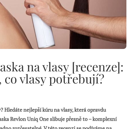
ska na vlasy [recenze]:
 co vlasy potřebují?
 Hledáte nejlepší kúru na vlasy, která opravdu
Maska Revlon Uniq One slibuje přesně to – komplexní
nadno rozčesatelné. V této recenzi se podíváme na