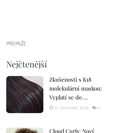
PRO MUŽE
Nejčtenější
Zkušenosti s K18
molekulární maskou:
Vyplatí se do …
27. července 2026
0
Cloud Curls: Nový