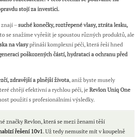
pravdu stojí za investici.
 znají –
suché konečky, roztřepené vlasy, ztráta lesku,
sto se snažíme vyřešit je spoustou různých produktů, ale
ka na vlasy
přináší komplexní péči, která řeší hned
egeneraci poškozených částí, hydrataci a ochranu před
zčí, zdravější a plnější života
, aniž byste musely
eré chtějí efektivní a rychlou péči, je
Revlon Uniq One
st použití s profesionálními výsledky.
é značky Revlon, která se mezi ženami těší
nabízí řešení 10v1
. Už tedy nemusíte mít v koupelně