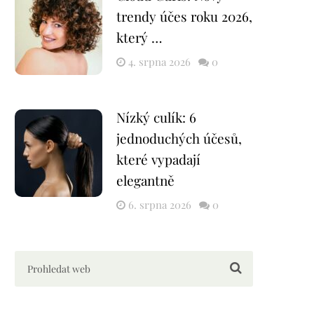
trendy účes roku 2026,
který …
4. srpna 2026
0
Nízký culík: 6
jednoduchých účesů,
které vypadají
elegantně
6. srpna 2026
0