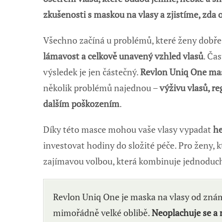
zkušenosti s maskou na vlasy a zjistíme, zda o
Všechno začíná u problémů, které ženy dobře
lámavost a celkově unavený vzhled vlasů
. Ča
výsledek je jen částečný.
Revlon Uniq One mas
několik problémů najednou –
výživu vlasů, r
dalším poškozením
.
Díky této masce mohou vaše vlasy vypadat
he
investovat hodiny do složité péče. Pro ženy, kt
zajímavou volbou, která kombinuje jednoducho
Revlon Uniq One je maska na vlasy od znám
mimořádně velké oblibě.
Neoplachuje se a 