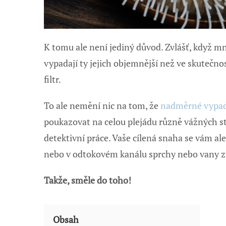
K tomu ale není jediný důvod. Zvlášť, když mn
vypadají ty jejich objemnější než ve skutečno
filtr.
To ale nemění nic na tom, že
nadměrné vypad
poukazovat na celou plejádu různě vážných stav
detektivní práce. Vaše cílená snaha se vám al
nebo v odtokovém kanálu sprchy nebo vany 
Takže, směle do toho!
Obsah