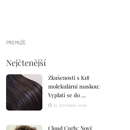
PRO MUŽE
Nejčtenější
Zkušenosti s K18
molekulární maskou:
Vyplatí se do …
27. července 2026
Cloud Curls: Nový