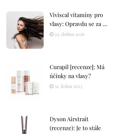
Viviscal vitamíny pro
vlasy: Opravdu se za …
23. dubna 2026
Curapil [recenze]: Má
účinky na vlasy?
31. ledna 2023
Dyson Airstrait
(recenze): Je to stále