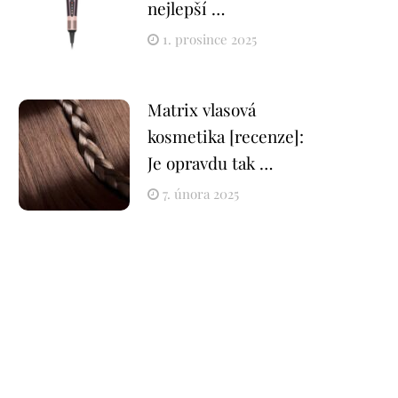
nejlepší …
1. prosince 2025
Matrix vlasová
kosmetika [recenze]:
Je opravdu tak …
7. února 2025