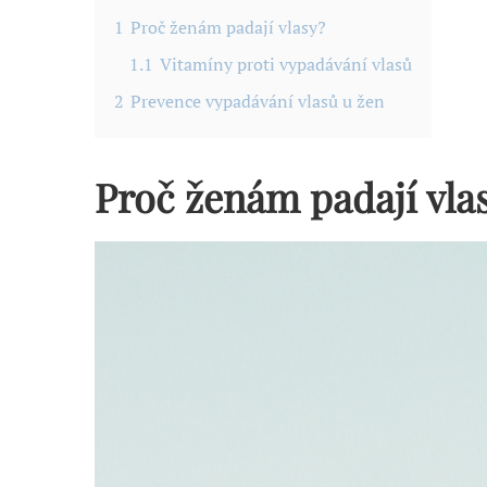
1
Proč ženám padají vlasy?
1.1
Vitamíny proti vypadávání vlasů
2
Prevence vypadávání vlasů u žen
Proč ženám padají vla