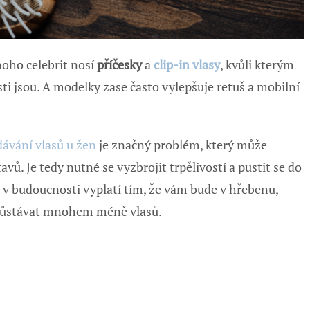
oho celebrit nosí
příčesky
a
clip-in vlasy
, kvůli kterým
sti jsou. A modelky zase často vylepšuje retuš a mobilní
ávání vlasů u žen
je značný problém, který může
ů. Je tedy nutné se vyzbrojit trpělivostí a pustit se do
e v budoucnosti vyplatí tím, že vám bude v hřebenu,
zůstávat mnohem méně vlasů.