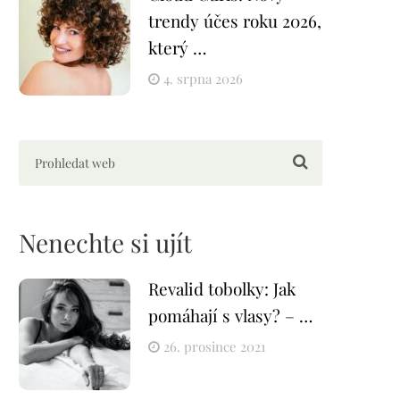
trendy účes roku 2026,
který …
4. srpna 2026
Nenechte si ujít
Revalid tobolky: Jak
pomáhají s vlasy? – …
26. prosince 2021