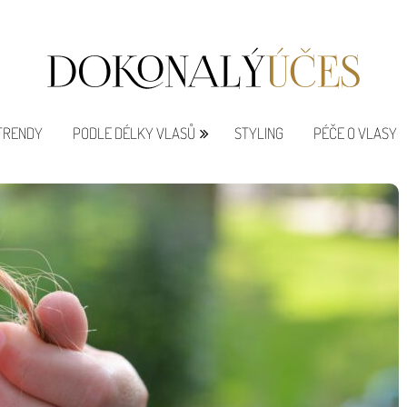
 TRENDY
PODLE DÉLKY VLASŮ
STYLING
PÉČE O VLASY