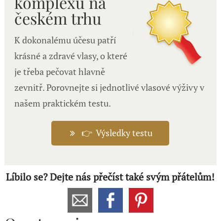
komplexů n
a
českém trhu
K dokonalému účesu patří
krásné a zdravé vlasy, o které
je třeba pečovat hlavně
zevnitř. Porovnejte si jednotlivé vlasové výživy v
našem praktickém testu.
👉 Výsledky testu
Líbilo se? Dejte nás přečíst také svým přátelům!