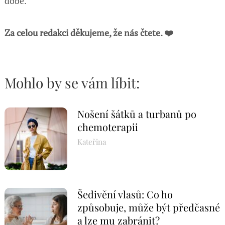
době.
Za celou redakci děkujeme, že nás čtete. ❤️
Mohlo by se vám líbit:
Nošení šátků a turbanů po
chemoterapii
Kateřina
Šedivění vlasů: Co ho
způsobuje, může být předčasné
a lze mu zabránit?