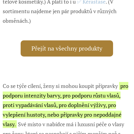
tělové kosmetiky.) A platí to i u
✅ Kérastase
. (V
sortimentu najdeme jen pár produktů v různých
obměnách.)
Přejít na všechny produkty
Co se týče cílení, ženy si mohou koupit přípravky
pro
podporu intenzity barvy, pro podporu růstu vlasů,
proti vypadávání vlasů, pro doplnění výživy, pro
vylepšení hustoty, nebo přípravky pro nepoddajné
vlasy.
Své místo v nabídce má i luxusní péče o vlasy
pro ženy, které se nespokojí s ničím menším než s