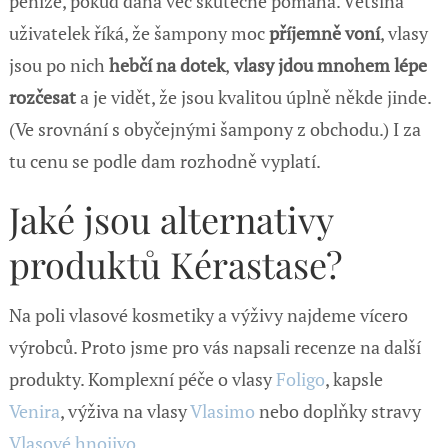
peníze, pokud daná věc skutečně pomáhá. Většina
uživatelek říká, že šampony moc
příjemně voní
, vlasy
jsou po nich
hebčí na dotek
,
vlasy jdou mnohem lépe
rozčesat
a je vidět, že jsou kvalitou úplně někde jinde.
(Ve srovnání s obyčejnými šampony z obchodu.) I za
tu cenu se podle dam rozhodně vyplatí.
Jaké jsou alternativy
produktů Kérastase?
Na poli vlasové kosmetiky a výživy najdeme vícero
výrobců. Proto jsme pro vás napsali recenze na další
produkty. Komplexní péče o vlasy
Foligo
, kapsle
Venira
, výživa na vlasy
Vlasimo
nebo doplňky stravy
Vlasové hnojivo
.