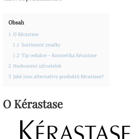
Obsah
1
O Kérastase
1.1
Sortiment značky
1.2
Tip redakce – Kosmetika Kérastase
2
Hodnocení uživatelek
3
Jaké jsou alternativy produktů Kérastase?
O Kérastase