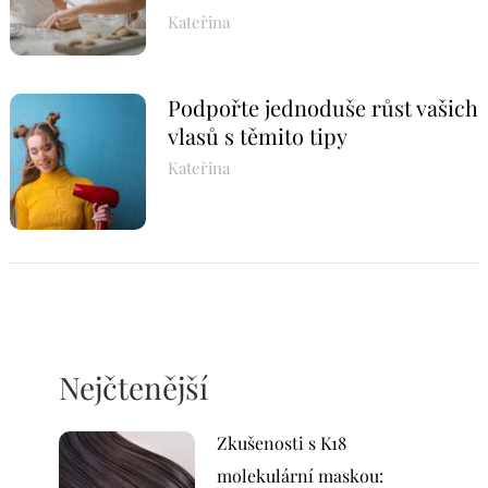
Kateřina
Podpořte jednoduše růst vašich
vlasů s těmito tipy
Kateřina
Nejčtenější
Zkušenosti s K18
molekulární maskou: