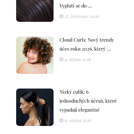
Vyplatí se do …
27. července 2026
Cloud Curls: Nový trendy
účes roku 2026, který …
4. srpna 2026
Nízký culík: 6
jednoduchých účesů, které
vypadají elegantně
6. srpna 2026