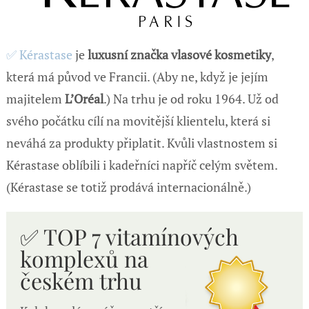
✅ Kérastase
je
luxusní značka vlasové kosmetiky
,
která má původ ve Francii. (Aby ne, když je jejím
majitelem
L’Oréal
.) Na trhu je od roku 1964. Už od
svého počátku cílí na movitější klientelu, která si
neváhá za produkty připlatit. Kvůli vlastnostem si
Kérastase oblíbili i kadeřníci napříč celým světem.
(Kérastase se totiž prodává internacionálně.)
✅ TOP 7 vitamínových
komplexů n
a
českém trhu