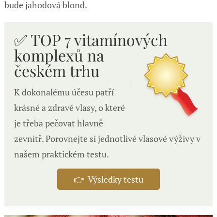
bude jahodová blond.
✅ TOP 7 vitamínových
komplexů n
a
českém trhu
K dokonalému účesu patří
krásné a zdravé vlasy, o které
je třeba pečovat hlavně
zevnitř. Porovnejte si jednotlivé vlasové výživy v
našem praktickém testu.
👉 Výsledky testu