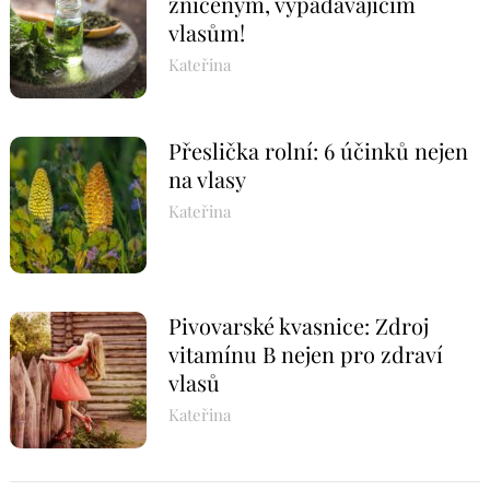
zničeným, vypadávajícím
vlasům!
Kateřina
Přeslička rolní: 6 účinků nejen
na vlasy
Kateřina
Pivovarské kvasnice: Zdroj
vitamínu B nejen pro zdraví
vlasů
Kateřina