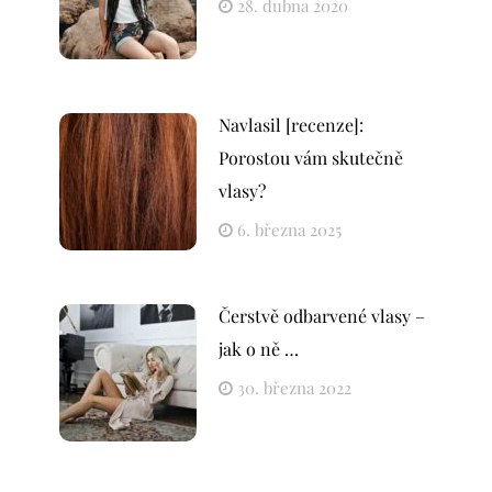
28. dubna 2020
Navlasil [recenze]:
Porostou vám skutečně
vlasy?
6. března 2025
Čerstvě odbarvené vlasy –
jak o ně …
30. března 2022