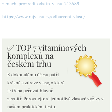
zenach-prozradi-odstin-vlasu-213589
https://www.rajvlasu.cz/odbarveni-vlasu/
✅ TOP 7 vitamínových
komplexů n
a
českém trhu
K dokonalému účesu patří
krásné a zdravé vlasy, o které
je třeba pečovat hlavně
zevnitř. Porovnejte si jednotlivé vlasové výživy v
našem praktickém testu.