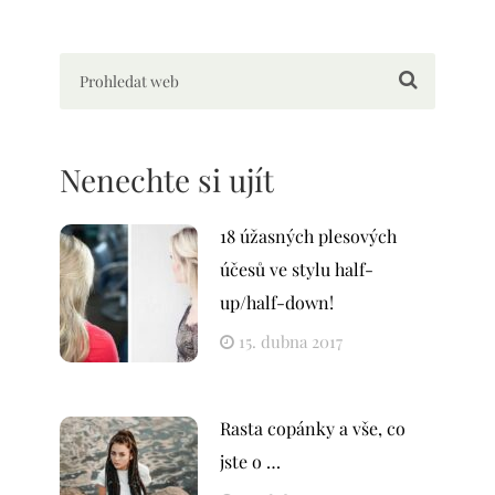
Nenechte si ujít
18 úžasných plesových
účesů ve stylu half-
up/half-down!
15. dubna 2017
Rasta copánky a vše, co
jste o …