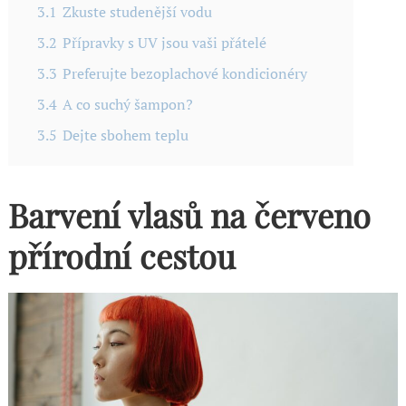
3.1
Zkuste studenější vodu
3.2
Přípravky s UV jsou vaši přátelé
3.3
Preferujte bezoplachové kondicionéry
3.4
A co suchý šampon?
3.5
Dejte sbohem teplu
Barvení vlasů na červeno
přírodní cestou