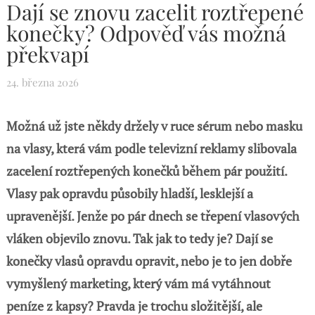
Dají se znovu zacelit roztřepené
konečky? Odpověď vás možná
překvapí
24. března 2026
Možná už jste někdy držely v ruce sérum nebo masku
na vlasy, která vám podle televizní reklamy slibovala
zacelení roztřepených konečků během pár použití.
Vlasy pak opravdu působily hladší, lesklejší a
upravenější. Jenže po pár dnech se třepení vlasových
vláken objevilo znovu. Tak jak to tedy je? Dají se
konečky vlasů opravdu opravit, nebo je to jen dobře
vymyšlený marketing, který vám má vytáhnout
peníze z kapsy? Pravda je trochu složitější, ale