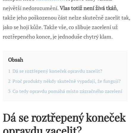
největší nedorozumění.
Vlas totiž není živá tkáň
,
takže jeho poškozenou část nelze skutečně zacelit tak,
jako se hojí kůže. Takže vše, co slibuje zacelení už
roztřepeného konce, je jednoduše chytrý klam.
Obsah
1
Dá se roztřepený koneček opravdu zacelit?
2
Proč produkty někdy skutečně vypadají, že fungují?
3
Co tedy opravdu pomáhá místo zázračného zacelení
Dá se roztřepený koneček
opravdu zacelit?