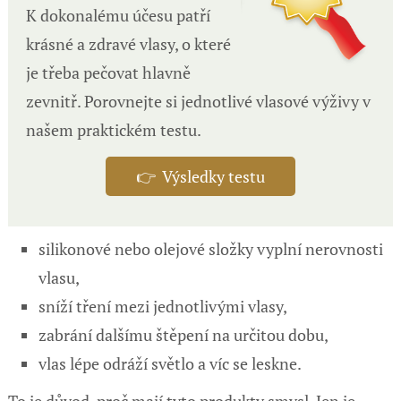
K dokonalému účesu patří
krásné a zdravé vlasy, o které
je třeba pečovat hlavně
zevnitř. Porovnejte si jednotlivé vlasové výživy v
našem praktickém testu.
👉 Výsledky testu
silikonové nebo olejové složky vyplní nerovnosti
vlasu,
sníží tření mezi jednotlivými vlasy,
zabrání dalšímu štěpení na určitou dobu,
vlas lépe odráží světlo a víc se leskne.
To je důvod, proč mají tyto produkty smysl. Jen je