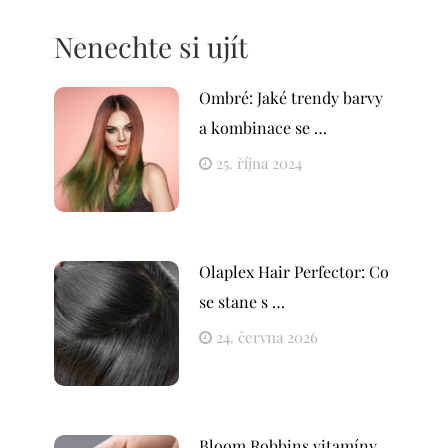
Nenechte si ujít
Ombré: Jaké trendy barvy
a kombinace se …
25. října 2024
Olaplex Hair Perfector: Co
se stane s …
24. června 2026
Bloom Robbins vitamíny