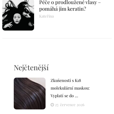
Péče o prodloužené vlasy –
pomáhá jim keratin?
Kateřina
Nejčtenější
Zkušenosti s K18
molekulární maskou:
Vyplatí se do …
27. července 2026