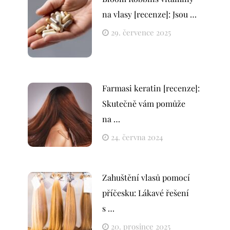
na vlasy [recenze]: Jsou …
29. července 2025
Farmasi keratin [recenze]:
Skutečně vám pomůže
na …
24. června 2024
Zahuštění vlasů pomocí
příčesku: Lákavé řešení
s …
20. prosince 2025