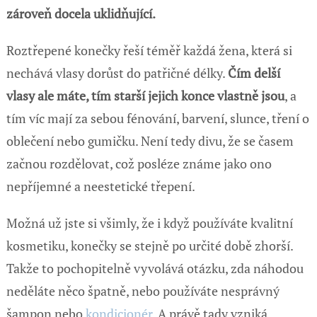
zároveň docela uklidňující.
Roztřepené konečky řeší téměř každá žena, která si
nechává vlasy dorůst do patřičné délky.
Čím delší
vlasy ale máte, tím starší jejich konce vlastně jsou
, a
tím víc mají za sebou fénování, barvení, slunce, tření o
oblečení nebo gumičku. Není tedy divu, že se časem
začnou rozdělovat, což posléze známe jako ono
nepříjemné a neestetické třepení.
Možná už jste si všimly, že i když používáte kvalitní
kosmetiku, konečky se stejně po určité době zhorší.
Takže to pochopitelně vyvolává otázku, zda náhodou
neděláte něco špatně, nebo používáte nesprávný
šampon nebo
kondicionér.
A právě tady vzniká