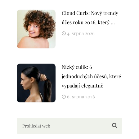
Cloud Curls: Nový trendy
účes roku 2026, který …
4. srpna 2026
Nízký culík: 6
jednoduchých účesů, které
vypadají elegantně
6. srpna 2026