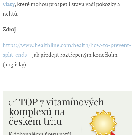
vlasy
, které mohou prospět i stavu vaší pokožky a
nehtů.
Zdroj
https://www.healthline.com/health/how-to-prevent-
split-ends
– Jak předejít roztřepeným konečkům
(anglicky)
✅ TOP 7 vitamínových
komplexů n
a
českém trhu
K dokonalému účesu patří