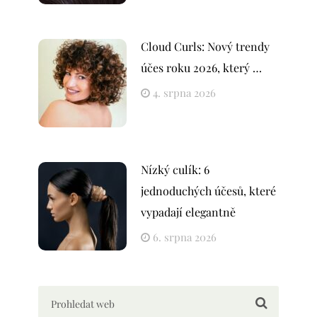
Cloud Curls: Nový trendy
účes roku 2026, který …
4. srpna 2026
Nízký culík: 6
jednoduchých účesů, které
vypadají elegantně
6. srpna 2026