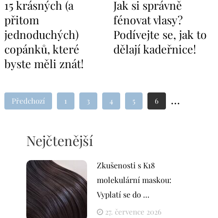
15 krásných (a
Jak si správně
přitom
fénovat vlasy?
jednoduchých)
Podívejte se, jak to
copánků, které
dělají kadeřnice!
byste měli znát!
…
Předchozí
1
3
4
5
6
Nejčtenější
Zkušenosti s K18
molekulární maskou:
Vyplatí se do …
27. července 2026